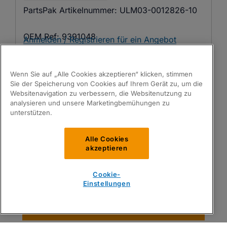
PartsPak Artikelnummer:
ULM03-0012826-10
OEM Ref:
9391048
Anmelden / Registrieren für ein Angebot
Wenn Sie auf „Alle Cookies akzeptieren“ klicken, stimmen
Sie der Speicherung von Cookies auf Ihrem Gerät zu, um die
Websitenavigation zu verbessern, die Websitenutzung zu
analysieren und unsere Marketingbemühungen zu
unterstützen.
Alle Cookies
akzeptieren
Cookie-
Einstellungen
Band
Passend für
Ulma®
Teile Finden
PartsPak Artikelnummer:
ULM02-0014194-02