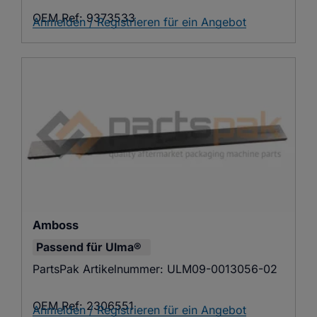
OEM Ref:
9373533
Anmelden / Registrieren für ein Angebot
Amboss
Passend für
Ulma®
PartsPak Artikelnummer:
ULM09-0013056-02
OEM Ref:
2306551
Anmelden / Registrieren für ein Angebot