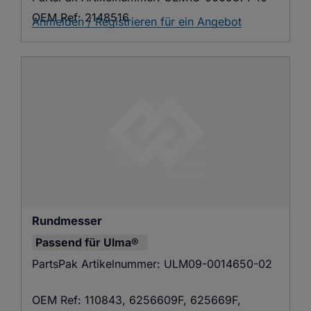
OEM Ref:
2148516
Anmelden / Registrieren für ein Angebot
Rundmesser
Passend für
Ulma®
PartsPak Artikelnummer:
ULM09-0014650-02
OEM Ref:
110843, 6256609F, 625669F,