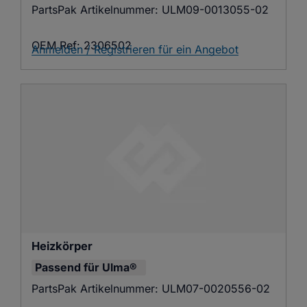
PartsPak Artikelnummer:
ULM09-0013055-02
OEM Ref:
2306502
Anmelden / Registrieren für ein Angebot
Heizkörper
Passend für
Ulma®
PartsPak Artikelnummer:
ULM07-0020556-02