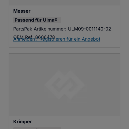
Messer
Passend für
Ulma®
PartsPak Artikelnummer:
ULM09-0011140-02
OEM Ref:
8606478
Anmelden / Registrieren für ein Angebot
Krimper