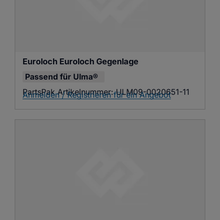
Euroloch Euroloch Gegenlage
Passend für
Ulma®
PartsPak Artikelnummer:
ULM09-0020651-11
Anmelden / Registrieren für ein Angebot