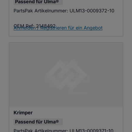
Passend für
Ulma®
PartsPak Artikelnummer:
ULM13-0009372-10
OEM Ref:
2148492
Anmelden / Registrieren für ein Angebot
Krimper
Passend für
Ulma®
PartsPak Artikelnummer:
ULM13-0009371-10