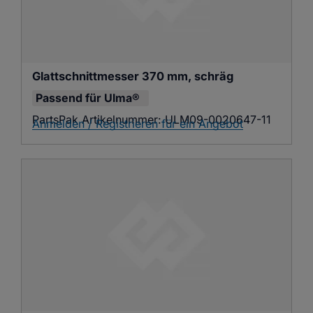
Glattschnittmesser 370 mm, schräg
Passend für
Ulma®
PartsPak Artikelnummer:
ULM09-0020647-11
Anmelden / Registrieren für ein Angebot