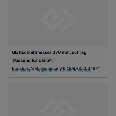
Glattschnittmesser 370 mm, schräg
Passend für
Ulma®
PartsPak Artikelnummer:
ULM09-0020648-11
Anmelden / Registrieren für ein Angebot