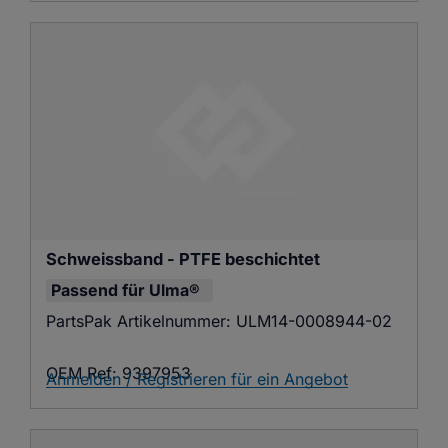
Schweissband - PTFE beschichtet
Passend für
Ulma®
PartsPak Artikelnummer:
ULM14-0008944-02
OEM Ref:
9397953
Anmelden / Registrieren für ein Angebot