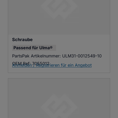
Schraube
Passend für
Ulma®
PartsPak Artikelnummer:
ULM31-0012549-10
OEM Ref:
7055012
Anmelden / Registrieren für ein Angebot