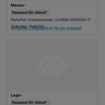
Messer
Passend für
Ulma®
PartsPak Artikelnummer:
ULM09-0019004-11
OEM Ref:
1536202
Anmelden / Registrieren für ein Angebot
Lager
Passend für
Ulma®