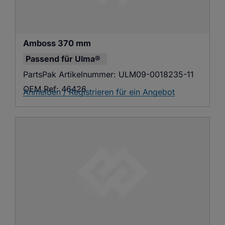
Amboss 370 mm
Passend für
Ulma®
PartsPak Artikelnummer:
ULM09-0018235-11
OEM Ref:
46426
Anmelden / Registrieren für ein Angebot