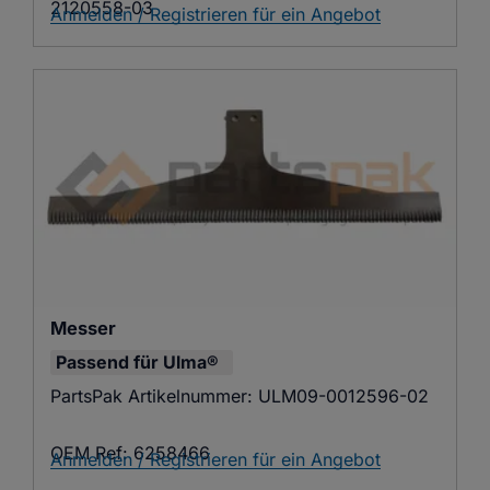
2120558-03
Anmelden / Registrieren für ein Angebot
Messer
Passend für
Ulma®
PartsPak Artikelnummer:
ULM09-0012596-02
OEM Ref:
6258466
Anmelden / Registrieren für ein Angebot