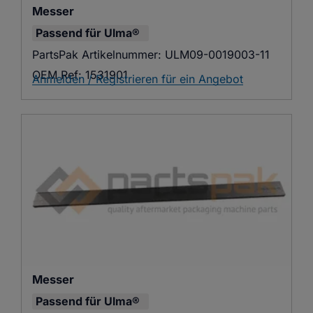
Messer
Passend für
Ulma®
PartsPak Artikelnummer:
ULM09-0019003-11
OEM Ref:
1531901
Anmelden / Registrieren für ein Angebot
Messer
Passend für
Ulma®