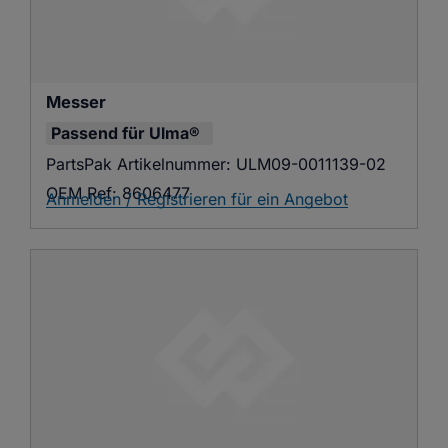
Messer
Passend für
Ulma®
PartsPak Artikelnummer:
ULM09-0011139-02
OEM Ref:
8606477
Anmelden / Registrieren für ein Angebot