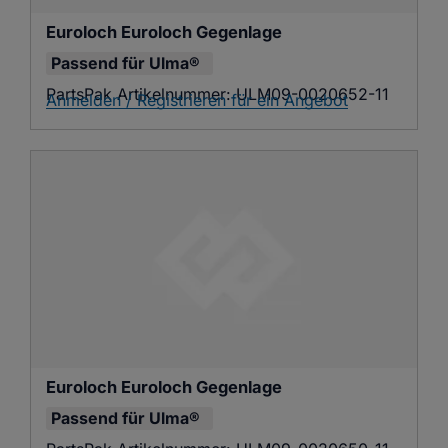
Euroloch Euroloch Gegenlage
Passend für
Ulma®
PartsPak Artikelnummer:
ULM09-0020652-11
Anmelden / Registrieren für ein Angebot
Euroloch Euroloch Gegenlage
Passend für
Ulma®