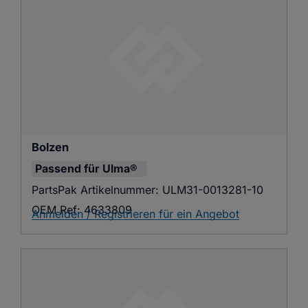
Bolzen
Passend für
Ulma®
PartsPak Artikelnummer:
ULM31-0013281-10
OEM Ref:
4633809
Anmelden / Registrieren für ein Angebot