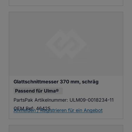
Glattschnittmesser 370 mm, schräg
Passend für
Ulma®
PartsPak Artikelnummer:
ULM09-0018234-11
OEM Ref:
46425
Anmelden / Registrieren für ein Angebot