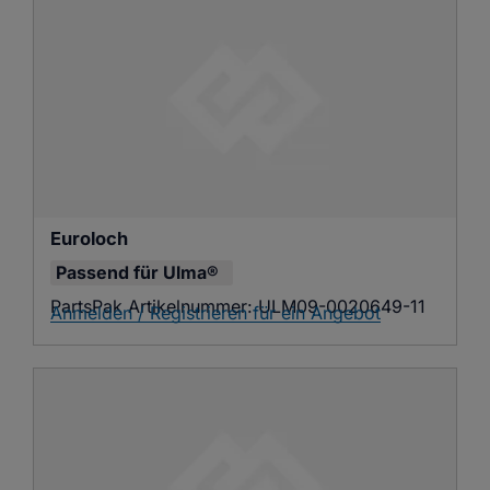
Euroloch
Passend für
Ulma®
PartsPak Artikelnummer:
ULM09-0020649-11
Anmelden / Registrieren für ein Angebot