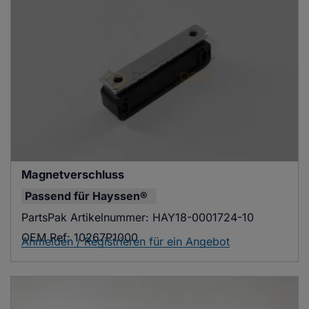
Magnetverschluss
Passend für
Hayssen®
PartsPak Artikelnummer:
HAY18-0001724-10
OEM Ref:
10267P1000
Anmelden / Registrieren für ein Angebot