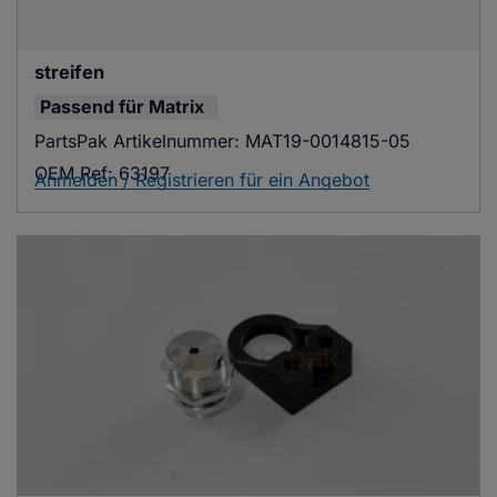
streifen
Passend für
Matrix
PartsPak Artikelnummer:
MAT19-0014815-05
OEM Ref:
63197
Anmelden / Registrieren für ein Angebot