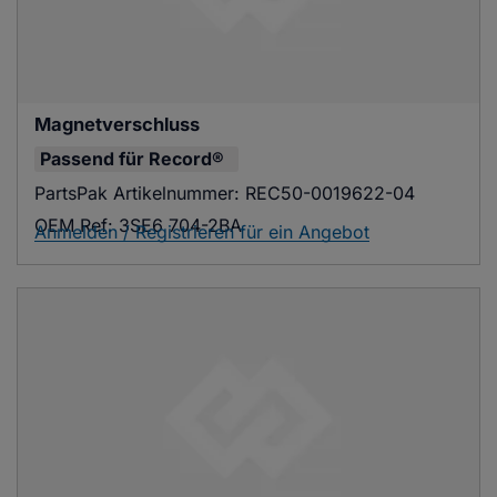
Magnetverschluss
Passend für
Record®
PartsPak Artikelnummer:
REC50-0019622-04
OEM Ref:
3SE6 704-2BA
Anmelden / Registrieren für ein Angebot