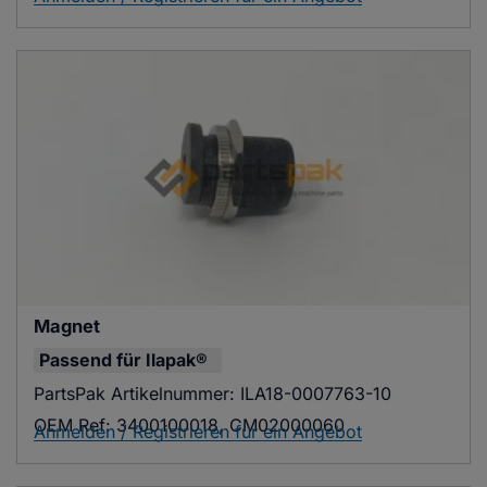
Magnet
Passend für
Ilapak®
PartsPak Artikelnummer:
ILA18-0007763-10
OEM Ref:
3400100018, CM02000060
Anmelden / Registrieren für ein Angebot