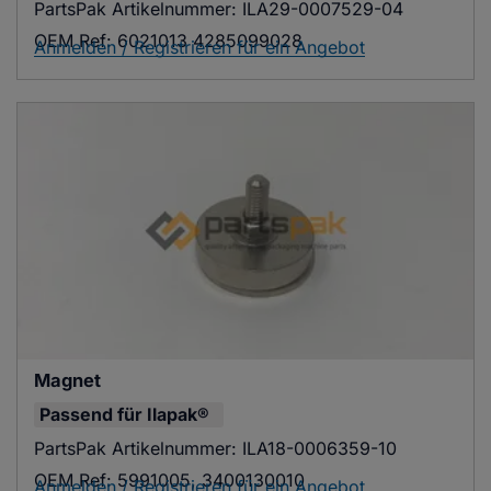
PartsPak Artikelnummer:
ILA29-0007529-04
OEM Ref:
6021013 4285099028
Anmelden / Registrieren für ein Angebot
Magnet
Passend für
Ilapak®
PartsPak Artikelnummer:
ILA18-0006359-10
OEM Ref:
5991005, 3400130010
Anmelden / Registrieren für ein Angebot