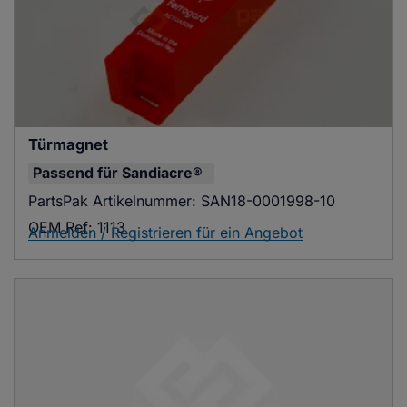
Türmagnet
Passend für
Sandiacre®
PartsPak Artikelnummer:
SAN18-0001998-10
OEM Ref:
1113
Anmelden / Registrieren für ein Angebot