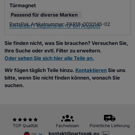
Türmagnet
Passend für
diverse Marken
PartsPak Artikelnummer:
PAR18-0010145-02
Anmelden / Registrieren für ein Angebot
Sie finden nicht, was Sie brauchen? Versuchen Sie,
Ihre Suche oder evtl. Filter zu erweitern.
Oder sehen Sie sich hier alle Teile an.
Wir fügen täglich Teile hinzu.
Kontaktieren
Sie uns
bitte, wenn Sie nicht finden können, wonach Sie
suchen.
TOP Qualität
Fachwissen
Pünktliche Lieferung
kontakt@partspak.eu
DE