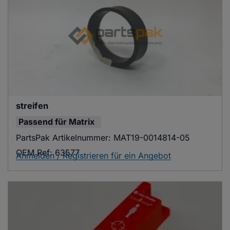
streifen
Passend für
Matrix
PartsPak Artikelnummer:
MAT19-0014814-05
OEM Ref:
63577
Anmelden / Registrieren für ein Angebot