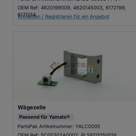
OEM Ref:
4620199009, 4620145003, 6172199,
6171014
Anmelden / Registrieren für ein Angebot
Wägezelle
Passend für
Yamato®
PartsPak Artikelnummer:
YALC0005
OEM Ref:
SC00302A0002, PL56111050016,