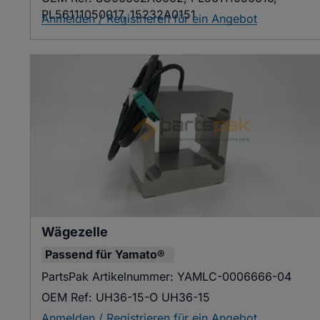
PL56111050017, 15232A0151
Anmelden / Registrieren für ein Angebot
Wägezelle
Passend für
Yamato®
PartsPak Artikelnummer:
YAMLC-0006666-04
OEM Ref:
UH36-15-O UH36-15
Anmelden / Registrieren für ein Angebot