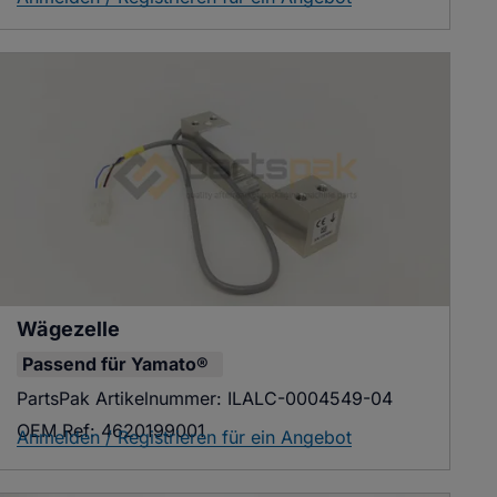
Wägezelle
Passend für
Yamato®
PartsPak Artikelnummer:
ILALC-0004549-04
OEM Ref:
4620199001
Anmelden / Registrieren für ein Angebot