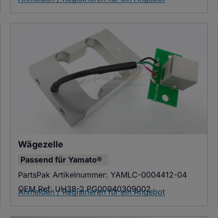
Wägezelle
Passend für
Yamato®
PartsPak Artikelnummer:
YAMLC-0004412-04
OEM Ref:
UH38-2 PG00040309002
Anmelden / Registrieren für ein Angebot