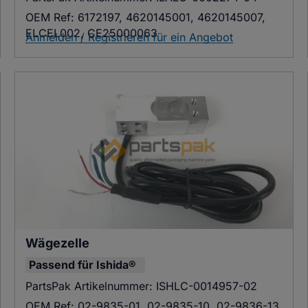
OEM Ref:
6172197, 4620145001, 4620145007,
ELCEL002, CE25000063
Anmelden / Registrieren für ein Angebot
Wägezelle
Passend für
Ishida®
PartsPak Artikelnummer:
ISHLC-0014957-02
OEM Ref:
02-9835-01, 02-9835-10, 02-9836-13,