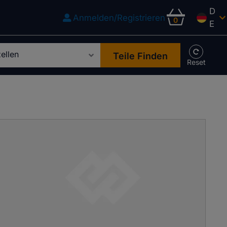
D
Anmelden/Registrieren
0
E
Teile Finden