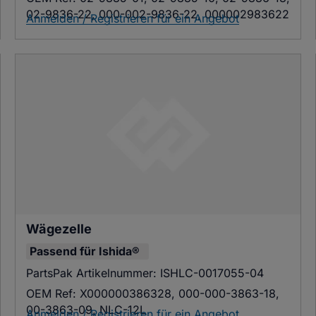
02-9836-22, 000-002-9836-22, 000002983622
Anmelden / Registrieren für ein Angebot
Wägezelle
Passend für
Ishida®
PartsPak Artikelnummer:
ISHLC-0017055-04
OEM Ref:
X000000386328, 000-000-3863-18,
00-3863-09, NLC-12L
Anmelden / Registrieren für ein Angebot