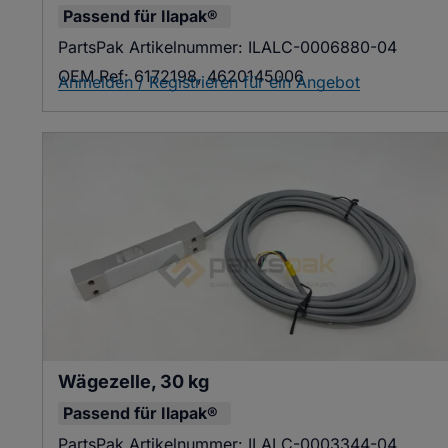
Passend für
Ilapak®
PartsPak Artikelnummer:
ILALC-0006880-04
OEM Ref:
6172198, 4620145006
Anmelden / Registrieren für ein Angebot
Wägezelle, 30 kg
Passend für
Ilapak®
PartsPak Artikelnummer:
ILALC-0003344-04