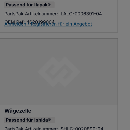
Passend für
Ilapak®
PartsPak Artikelnummer:
ILALC-0006391-04
OEM Ref:
4620199004
Anmelden / Registrieren für ein Angebot
Wägezelle
Passend für
Ishida®
PartsPak Artikelnummer:
ISHLC-0020890-04