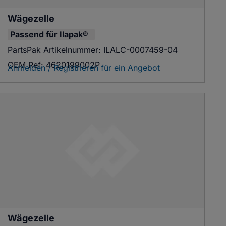
Wägezelle
Passend für
Ilapak®
PartsPak Artikelnummer:
ILALC-0007459-04
OEM Ref:
4620199002P
Anmelden / Registrieren für ein Angebot
Wägezelle