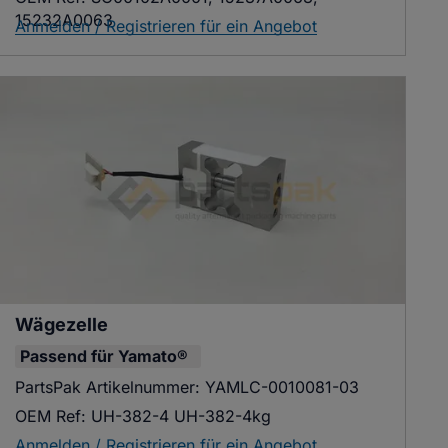
15232A0063
Anmelden / Registrieren für ein Angebot
Wägezelle
Passend für
Yamato®
PartsPak Artikelnummer:
YAMLC-0010081-03
OEM Ref:
UH-382-4 UH-382-4kg
Anmelden / Registrieren für ein Angebot