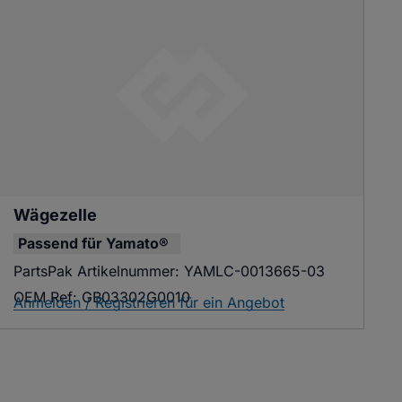
Wägezelle
Passend für
Yamato®
PartsPak Artikelnummer:
YAMLC-0013665-03
OEM Ref:
GB03302G0010
Anmelden / Registrieren für ein Angebot