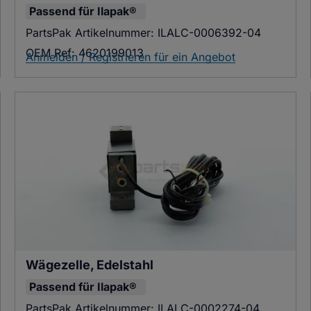
Passend für
Ilapak®
PartsPak Artikelnummer:
ILALC-0006392-04
OEM Ref:
4620199013
Anmelden / Registrieren für ein Angebot
Wägezelle, Edelstahl
Passend für
Ilapak®
PartsPak Artikelnummer:
ILALC-0002274-04