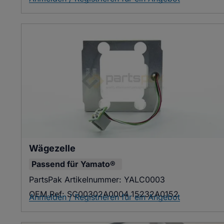
Wägezelle
Passend für
Yamato®
PartsPak Artikelnummer:
YALC0003
OEM Ref:
SC00302A0004 15232A0152
Anmelden / Registrieren für ein Angebot