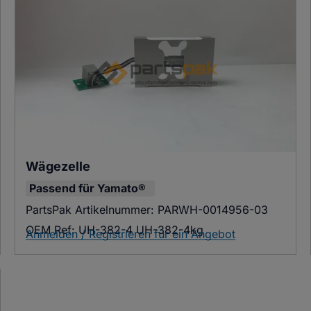
Wägezelle
Passend für
Yamato®
PartsPak Artikelnummer:
PARWH-0014956-03
OEM Ref:
UH-382-4 UH-382-4kg
Anmelden / Registrieren für ein Angebot