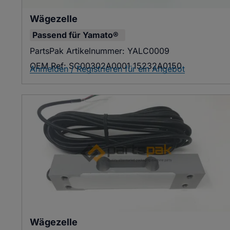
Wägezelle
Passend für
Yamato®
PartsPak Artikelnummer:
YALC0009
OEM Ref:
SC00302A0001 15232A0150
Anmelden / Registrieren für ein Angebot
Wägezelle