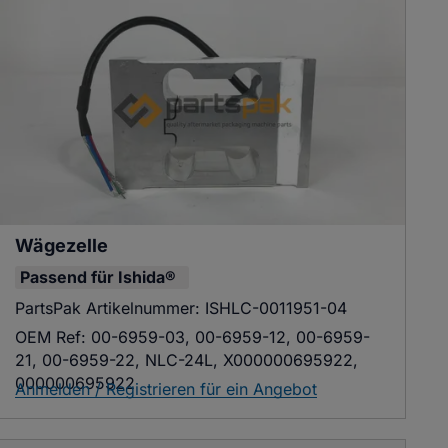
Wägezelle
Passend für
Ishida®
PartsPak Artikelnummer:
ISHLC-0011951-04
OEM Ref:
00-6959-03, 00-6959-12, 00-6959-
21, 00-6959-22, NLC-24L, X000000695922,
000000695922
Anmelden / Registrieren für ein Angebot