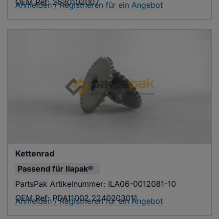
OEM Ref:
2630102007
Anmelden / Registrieren für ein Angebot
Kettenrad
Passend für
Ilapak®
PartsPak Artikelnummer:
ILA06-0012081-10
OEM Ref:
PDA11002 2240203011
Anmelden / Registrieren für ein Angebot