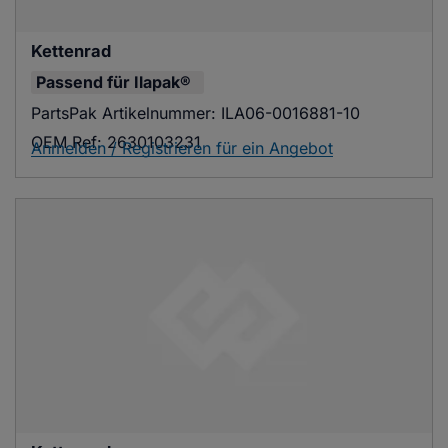
Kettenrad
Passend für
Ilapak®
PartsPak Artikelnummer:
ILA06-0016881-10
OEM Ref:
2630103231
Anmelden / Registrieren für ein Angebot