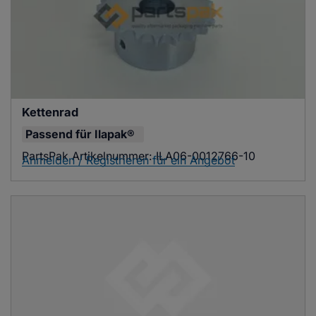
Kettenrad
Passend für
Ilapak®
PartsPak Artikelnummer:
ILA06-0012766-10
Anmelden / Registrieren für ein Angebot