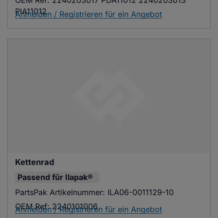
OEM Ref:
2240203017 PDA11012 2240203013
PIA11012
Anmelden / Registrieren für ein Angebot
Kettenrad
Passend für
Ilapak®
PartsPak Artikelnummer:
ILA06-0011129-10
OEM Ref:
2240101006
Anmelden / Registrieren für ein Angebot