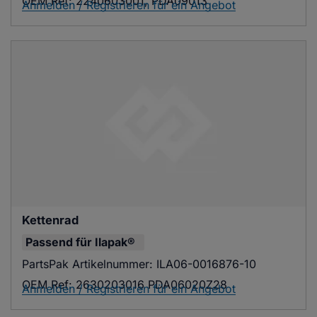
OEM Ref:
2240603001, PDA09013
Anmelden / Registrieren für ein Angebot
Kettenrad
Passend für
Ilapak®
PartsPak Artikelnummer:
ILA06-0016876-10
OEM Ref:
2630203016 PDA06020Z28
Anmelden / Registrieren für ein Angebot