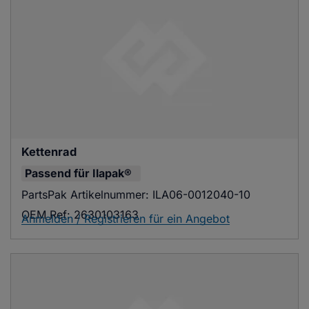
Kettenrad
Passend für
Ilapak®
PartsPak Artikelnummer:
ILA06-0012040-10
OEM Ref:
2630103163
Anmelden / Registrieren für ein Angebot