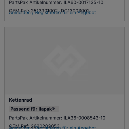
PartsPak Artikelnummer:
ILA60-0017135-10
OEM Ref:
2513901002, DC13003001
Anmelden / Registrieren für ein Angebot
Kettenrad
Passend für
Ilapak®
PartsPak Artikelnummer:
ILA36-0008543-10
OEM Ref:
2630202053
Anmelden / Registrieren für ein Angebot