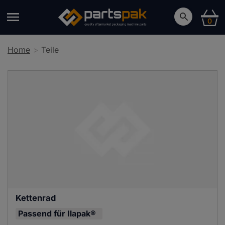
0
Home
Teile
Kettenrad
Passend für
Ilapak®