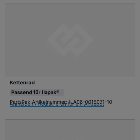
Kettenrad
Passend für
Ilapak®
PartsPak Artikelnummer:
ILA06-0015071-10
Anmelden / Registrieren für ein Angebot