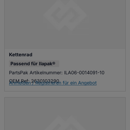
Kettenrad
Passend für
Ilapak®
PartsPak Artikelnummer:
ILA06-0014091-10
OEM Ref:
2630103290
Anmelden / Registrieren für ein Angebot