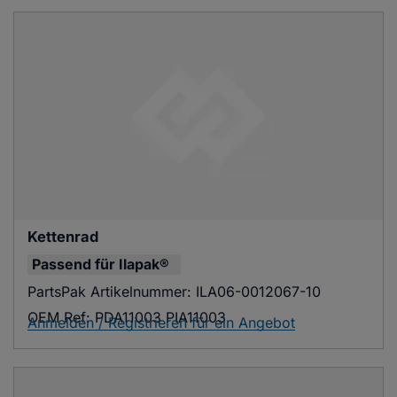
Kettenrad
Passend für
Ilapak®
PartsPak Artikelnummer:
ILA06-0012067-10
OEM Ref:
PDA11003 PIA11003
Anmelden / Registrieren für ein Angebot