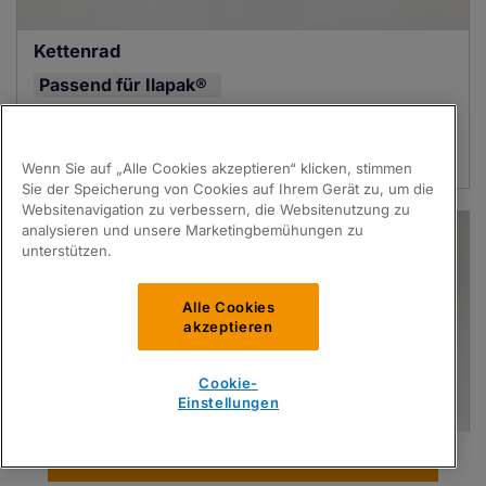
Kettenrad
Passend für
Ilapak®
PartsPak Artikelnummer:
ILA06-0010518-10
OEM Ref:
2630203008
Anmelden / Registrieren für ein Angebot
Wenn Sie auf „Alle Cookies akzeptieren“ klicken, stimmen
Sie der Speicherung von Cookies auf Ihrem Gerät zu, um die
Websitenavigation zu verbessern, die Websitenutzung zu
analysieren und unsere Marketingbemühungen zu
unterstützen.
Alle Cookies
akzeptieren
Cookie-
Einstellungen
Teile Finden