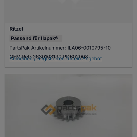
Ritzel
Passend für
Ilapak®
PartsPak Artikelnummer:
ILA06-0010795-10
OEM Ref:
2630103190 PDB02008
Anmelden / Registrieren für ein Angebot