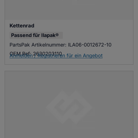
Kettenrad
Passend für
Ilapak®
PartsPak Artikelnummer:
ILA06-0012672-10
OEM Ref:
2630203110
Anmelden / Registrieren für ein Angebot