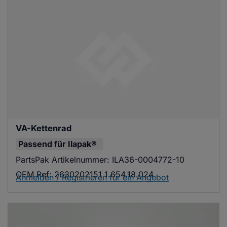
VA-Kettenrad
Passend für
Ilapak®
PartsPak Artikelnummer:
ILA36-0004772-10
OEM Ref:
2630202151 1.654.18.024
Anmelden / Registrieren für ein Angebot