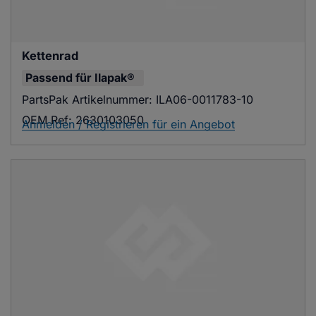
Kettenrad
Passend für
Ilapak®
PartsPak Artikelnummer:
ILA06-0011783-10
OEM Ref:
2630103050
Anmelden / Registrieren für ein Angebot