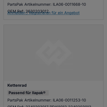
PartsPak Artikelnummer:
ILA06-0011668-10
OEM Ref:
2630203012
Anmelden / Registrieren für ein Angebot
Kettenrad
Passend für
Ilapak®
PartsPak Artikelnummer:
ILA06-0011253-10