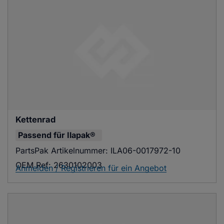
Kettenrad
Passend für
Ilapak®
PartsPak Artikelnummer:
ILA06-0017972-10
OEM Ref:
2630102003
Anmelden / Registrieren für ein Angebot