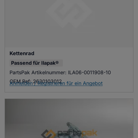
Kettenrad
Passend für
Ilapak®
PartsPak Artikelnummer:
ILA06-0011908-10
OEM Ref:
2630103012
Anmelden / Registrieren für ein Angebot