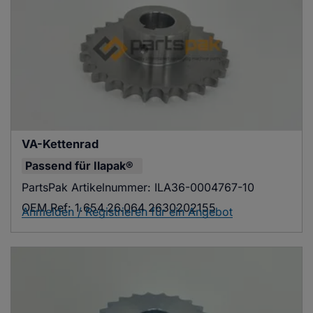
VA-Kettenrad
Passend für
Ilapak®
PartsPak Artikelnummer:
ILA36-0004767-10
OEM Ref:
1.654.26.064 2630202155
Anmelden / Registrieren für ein Angebot