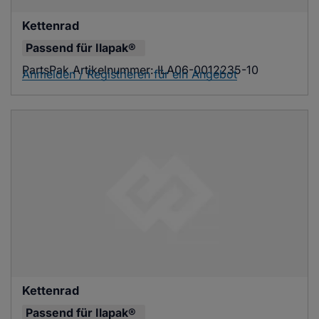
Kettenrad
Passend für
Ilapak®
PartsPak Artikelnummer:
ILA06-0012235-10
Anmelden / Registrieren für ein Angebot
Kettenrad
Passend für
Ilapak®