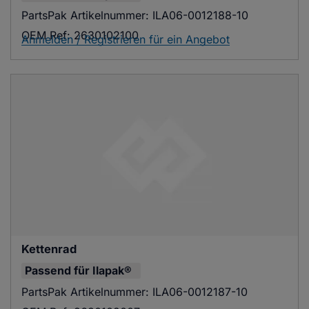
PartsPak Artikelnummer:
ILA06-0012188-10
OEM Ref:
2630102100
Anmelden / Registrieren für ein Angebot
Kettenrad
Passend für
Ilapak®
PartsPak Artikelnummer:
ILA06-0012187-10