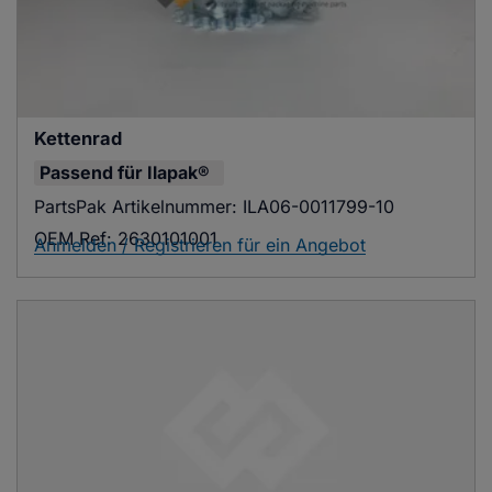
Kettenrad
Passend für
Ilapak®
PartsPak Artikelnummer:
ILA06-0011799-10
OEM Ref:
2630101001
Anmelden / Registrieren für ein Angebot