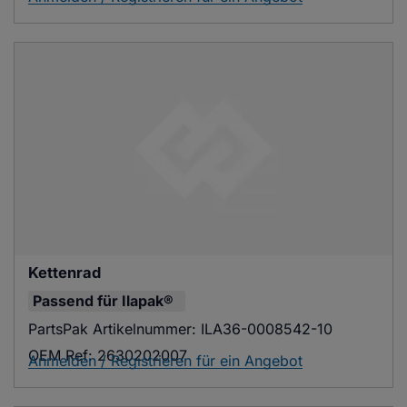
Kettenrad
Passend für
Ilapak®
PartsPak Artikelnummer:
ILA36-0008542-10
OEM Ref:
2630202007
Anmelden / Registrieren für ein Angebot