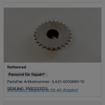
Kettenrad
Passend für
Ilapak®
PartsPak Artikelnummer:
ILA31-0010660-10
OEM Ref:
2630203155
Anmelden / Registrieren für ein Angebot