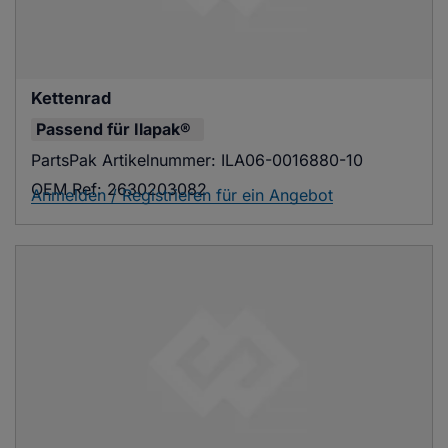
Kettenrad
Passend für
Ilapak®
PartsPak Artikelnummer:
ILA06-0016880-10
OEM Ref:
2630203082
Anmelden / Registrieren für ein Angebot