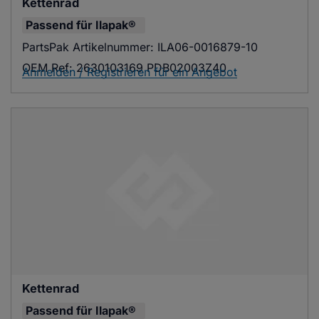
Kettenrad
Passend für
Ilapak®
PartsPak Artikelnummer:
ILA06-0016879-10
OEM Ref:
2630103169 PDB02003Z40
Anmelden / Registrieren für ein Angebot
Kettenrad
Passend für
Ilapak®