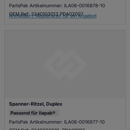
PartsPak Artikelnummer:
ILA06-0016878-10
OEM Ref:
2240103013 PDA02007
Anmelden / Registrieren für ein Angebot
Spanner-Ritzel, Duplex
Passend für
Ilapak®
PartsPak Artikelnummer:
ILA06-0016877-10