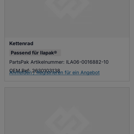
Kettenrad
Passend für
Ilapak®
PartsPak Artikelnummer:
ILA06-0016882-10
OEM Ref:
2630103138
Anmelden / Registrieren für ein Angebot