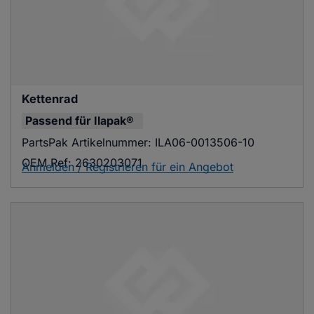
Kettenrad
Passend für
Ilapak®
PartsPak Artikelnummer:
ILA06-0013506-10
OEM Ref:
2630203071
Anmelden / Registrieren für ein Angebot