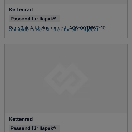
Kettenrad
Passend für
Ilapak®
PartsPak Artikelnummer:
ILA06-0011667-10
Anmelden / Registrieren für ein Angebot
Kettenrad
Passend für
Ilapak®