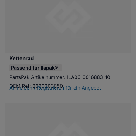
Kettenrad
Passend für
Ilapak®
PartsPak Artikelnummer:
ILA06-0016883-10
OEM Ref:
2630203050
Anmelden / Registrieren für ein Angebot