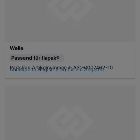
Welle
Passend für
Ilapak®
PartsPak Artikelnummer:
ILA31-0007462-10
Anmelden / Registrieren für ein Angebot