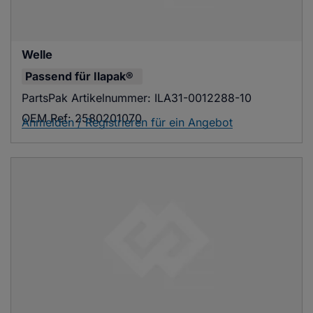
Welle
Passend für
Ilapak®
PartsPak Artikelnummer:
ILA31-0012288-10
OEM Ref:
2580201070
Anmelden / Registrieren für ein Angebot