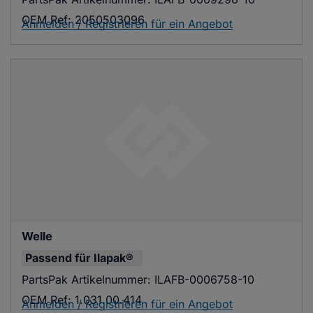
OEM Ref:
2050503096
Anmelden / Registrieren für ein Angebot
Welle
Passend für
Ilapak®
PartsPak Artikelnummer:
ILAFB-0006758-10
OEM Ref:
1.031.00.414
Anmelden / Registrieren für ein Angebot