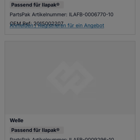
Passend für
Ilapak®
PartsPak Artikelnummer:
ILAFB-0006770-10
OEM Ref:
2015002207
Anmelden / Registrieren für ein Angebot
Welle
Passend für
Ilapak®
PartsPak Artikelnummer:
ILAFB-0009296-10