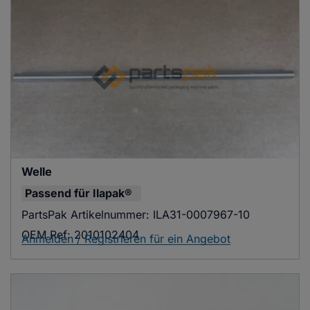
Welle
Passend für
Ilapak®
PartsPak Artikelnummer:
ILA31-0007967-10
OEM Ref:
2010102404
Anmelden / Registrieren für ein Angebot