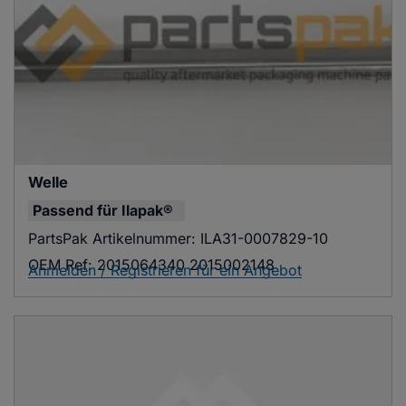
Welle
Passend für
Ilapak®
PartsPak Artikelnummer:
ILA31-0007829-10
OEM Ref:
2015064340 2015002148
Anmelden / Registrieren für ein Angebot