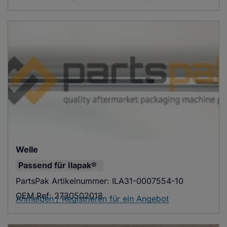
Welle
Passend für
Ilapak®
PartsPak Artikelnummer:
ILA31-0007554-10
OEM Ref:
2730502018
Anmelden / Registrieren für ein Angebot