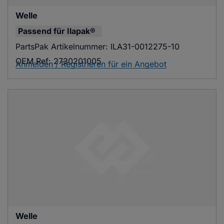
Welle
Passend für
Ilapak®
PartsPak Artikelnummer:
ILA31-0012275-10
OEM Ref:
2730201005
Anmelden / Registrieren für ein Angebot
Welle