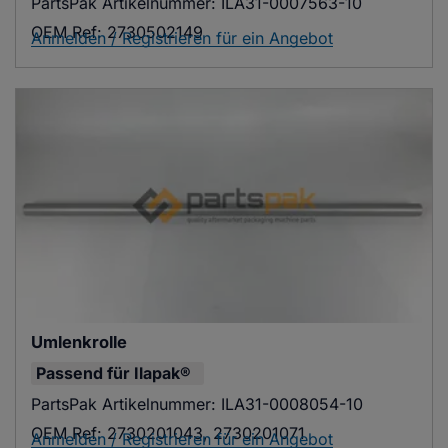
PartsPak Artikelnummer:
ILA31-0007563-10
OEM Ref:
2730502149
Anmelden / Registrieren für ein Angebot
Umlenkrolle
Passend für
Ilapak®
PartsPak Artikelnummer:
ILA31-0008054-10
OEM Ref:
2730201043, 2730201071
Anmelden / Registrieren für ein Angebot