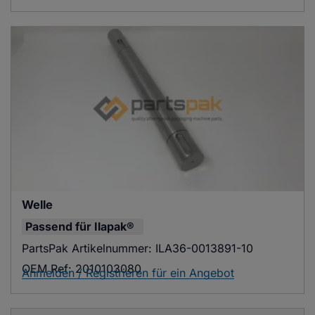
Welle
Passend für
Ilapak®
PartsPak Artikelnummer:
ILA36-0013891-10
OEM Ref:
2010103080
Anmelden / Registrieren für ein Angebot