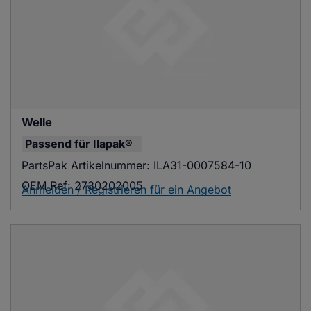
Welle
Passend für
Ilapak®
PartsPak Artikelnummer:
ILA31-0007584-10
OEM Ref:
2730202005
Anmelden / Registrieren für ein Angebot