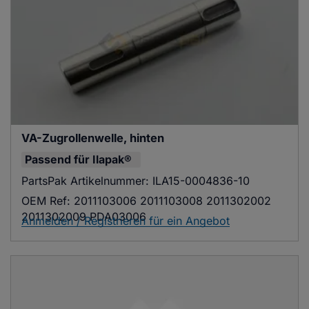
VA-Zugrollenwelle, hinten
Passend für
Ilapak®
PartsPak Artikelnummer:
ILA15-0004836-10
OEM Ref:
2011103006 2011103008 2011302002
2011302009 PDA03006
Anmelden / Registrieren für ein Angebot