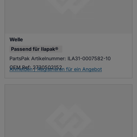
Welle
Passend für
Ilapak®
PartsPak Artikelnummer:
ILA31-0007582-10
OEM Ref:
2730502152
Anmelden / Registrieren für ein Angebot