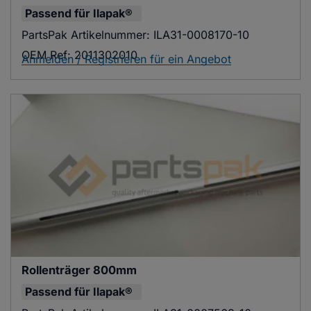
Passend für
Ilapak®
PartsPak Artikelnummer:
ILA31-0008170-10
OEM Ref:
2011302010
Anmelden / Registrieren für ein Angebot
Rollenträger 800mm
Passend für
Ilapak®