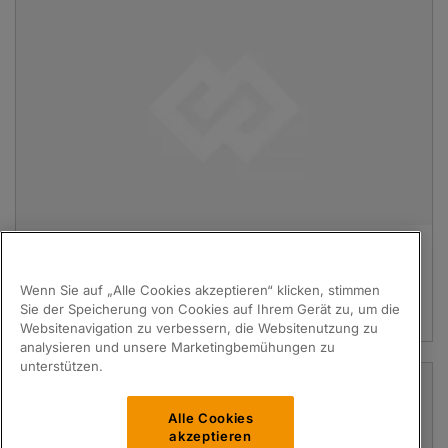
Welle
Passend für
Ilapak®
Wenn Sie auf „Alle Cookies akzeptieren“ klicken, stimmen
PartsPak Artikelnummer:
ILA36-0013742-10
Sie der Speicherung von Cookies auf Ihrem Gerät zu, um die
Anmelden / Registrieren für ein Angebot
Websitenavigation zu verbessern, die Websitenutzung zu
analysieren und unsere Marketingbemühungen zu
unterstützen.
Alle Cookies
akzeptieren