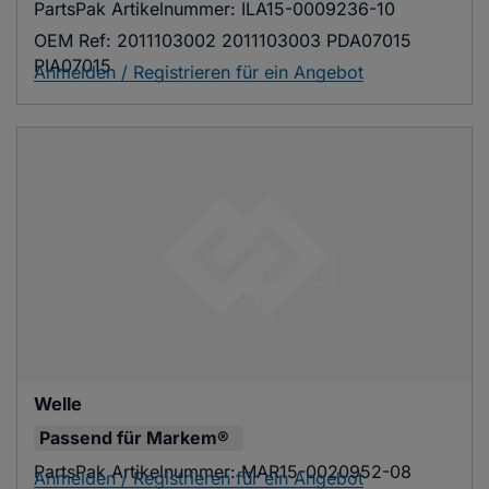
PartsPak Artikelnummer:
ILA15-0009236-10
OEM Ref:
2011103002 2011103003 PDA07015
PIA07015
Anmelden / Registrieren für ein Angebot
Welle
Passend für
Markem®
PartsPak Artikelnummer:
MAR15-0020952-08
Anmelden / Registrieren für ein Angebot