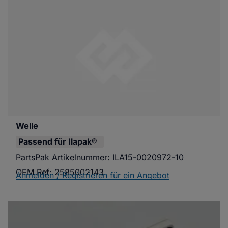
Welle
Passend für
Ilapak®
PartsPak Artikelnummer:
ILA15-0020972-10
OEM Ref:
2585002143
Anmelden / Registrieren für ein Angebot