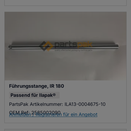
Führungsstange, IR 180
Passend für
Ilapak®
PartsPak Artikelnummer:
ILA13-0004675-10
OEM Ref:
2585002090
Anmelden / Registrieren für ein Angebot