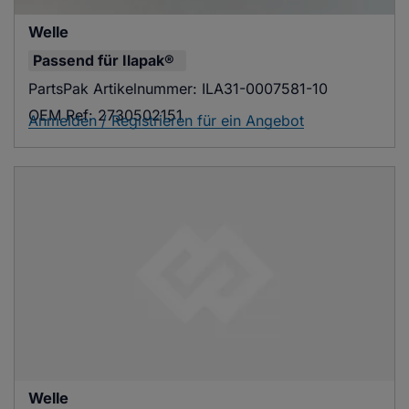
Welle
Passend für
Ilapak®
PartsPak Artikelnummer:
ILA31-0007581-10
OEM Ref:
2730502151
Anmelden / Registrieren für ein Angebot
Welle