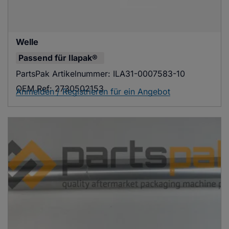
Welle
Passend für
Ilapak®
PartsPak Artikelnummer:
ILA31-0007583-10
OEM Ref:
2730502153
Anmelden / Registrieren für ein Angebot