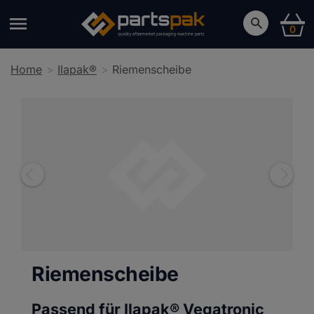
0
Home
Ilapak®
Riemenscheibe
Riemenscheibe
Passend für Ilapak®
Vegatronic