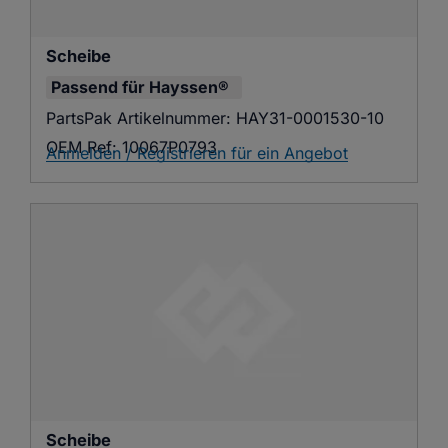
Scheibe
Passend für
Hayssen®
PartsPak Artikelnummer:
HAY31-0001530-10
OEM Ref:
10067P0793
Anmelden / Registrieren für ein Angebot
Scheibe