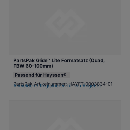
PartsPak Glide™ Lite Formatsatz (Quad, 
FBW 60-100mm)
Passend für
Hayssen®
PartsPak Artikelnummer:
HAYFT-0003834-01
Anmelden / Registrieren für ein Angebot