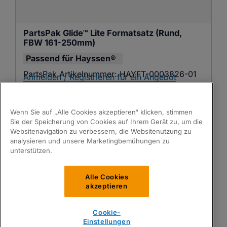
PartsPak Glide™ Lite Formatsatz (Rund, 
FBW 161-250mm)
Passend für
Hayssen®
PartsPak Artikelnummer:
HAYFT-0003826-01
Anmelden / Registrieren für ein Angebot
Wenn Sie auf „Alle Cookies akzeptieren“ klicken, stimmen
Sie der Speicherung von Cookies auf Ihrem Gerät zu, um die
Websitenavigation zu verbessern, die Websitenutzung zu
analysieren und unsere Marketingbemühungen zu
unterstützen.
Alle Cookies
akzeptieren
Cookie-
PartsPak Glide™ Lite Formatsatz (Rund, 
Einstellungen