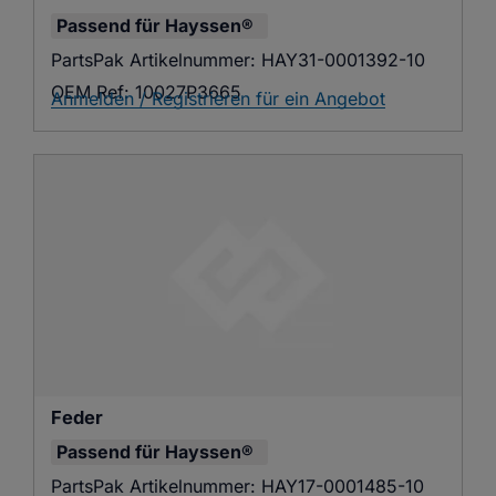
Passend für
Hayssen®
PartsPak Artikelnummer:
HAY31-0001392-10
OEM Ref:
10027P3665
Anmelden / Registrieren für ein Angebot
Feder
Passend für
Hayssen®
PartsPak Artikelnummer:
HAY17-0001485-10