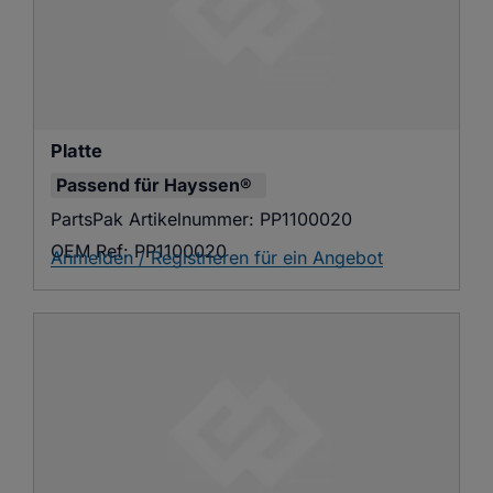
Platte
Passend für
Hayssen®
PartsPak Artikelnummer:
PP1100020
OEM Ref:
PP1100020
Anmelden / Registrieren für ein Angebot