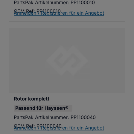
PartsPak Artikelnummer:
PP1100010
OEM Ref:
PP1100010
Anmelden / Registrieren für ein Angebot
Rotor komplett
Passend für
Hayssen®
PartsPak Artikelnummer:
PP1100040
OEM Ref:
PP1100040
Anmelden / Registrieren für ein Angebot