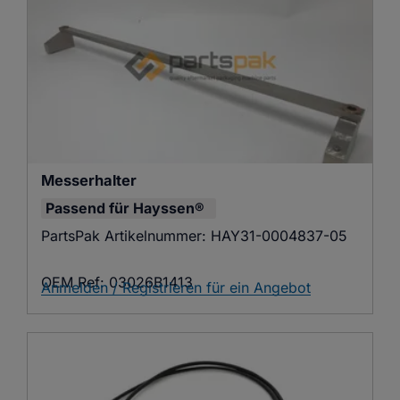
Messerhalter
Passend für
Hayssen®
PartsPak Artikelnummer:
HAY31-0004837-05
OEM Ref:
03026B1413
Anmelden / Registrieren für ein Angebot