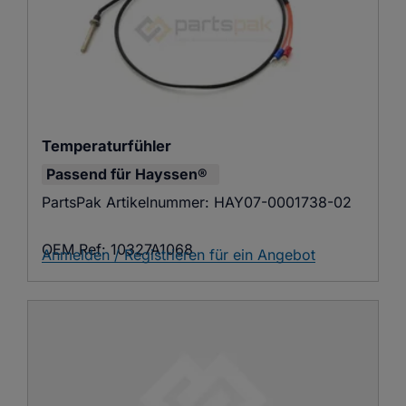
Temperaturfühler
Passend für
Hayssen®
PartsPak Artikelnummer:
HAY07-0001738-02
OEM Ref:
10327A1068
Anmelden / Registrieren für ein Angebot