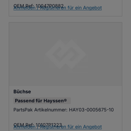
OEM Ref:
10047P0882
Anmelden / Registrieren für ein Angebot
Büchse
Passend für
Hayssen®
PartsPak Artikelnummer:
HAY03-0005675-10
OEM Ref:
10107P1223
Anmelden / Registrieren für ein Angebot