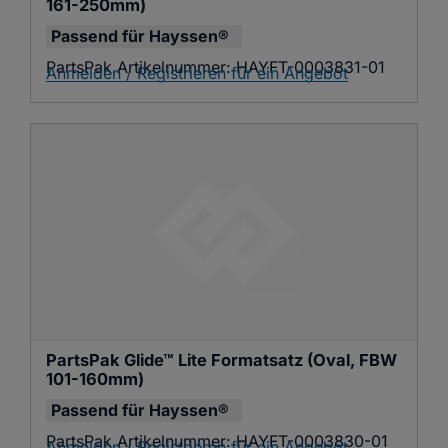
161-250mm)
Passend für
Hayssen®
PartsPak Artikelnummer:
HAYFT-0003831-01
Anmelden / Registrieren für ein Angebot
PartsPak Glide™ Lite Formatsatz (Oval, FBW 
101-160mm)
Passend für
Hayssen®
PartsPak Artikelnummer:
HAYFT-0003830-01
Anmelden / Registrieren für ein Angebot