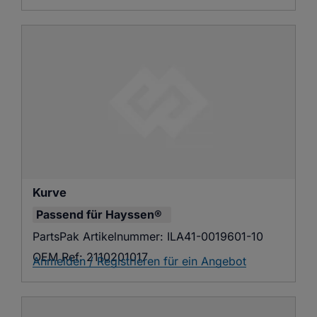
Kurve
Passend für
Hayssen®
PartsPak Artikelnummer:
ILA41-0019601-10
OEM Ref:
2110201017
Anmelden / Registrieren für ein Angebot