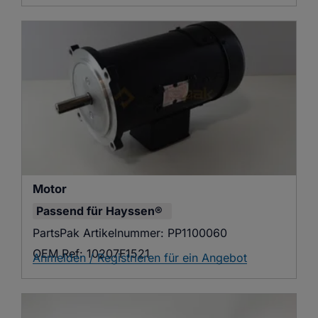
Motor
Passend für
Hayssen®
PartsPak Artikelnummer:
PP1100060
OEM Ref:
10207F1521
Anmelden / Registrieren für ein Angebot