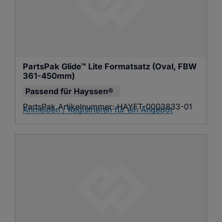
PartsPak Glide™ Lite Formatsatz (Oval, FBW 
361-450mm)
Passend für
Hayssen®
PartsPak Artikelnummer:
HAYFT-0003833-01
Anmelden / Registrieren für ein Angebot