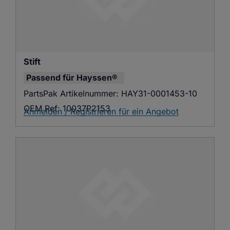
Stift
Passend für
Hayssen®
PartsPak Artikelnummer:
HAY31-0001453-10
OEM Ref:
10037P2153
Anmelden / Registrieren für ein Angebot