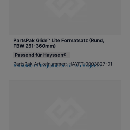
PartsPak Glide™ Lite Formatsatz (Rund, 
FBW 251-360mm)
Passend für
Hayssen®
PartsPak Artikelnummer:
HAYFT-0003827-01
Anmelden / Registrieren für ein Angebot