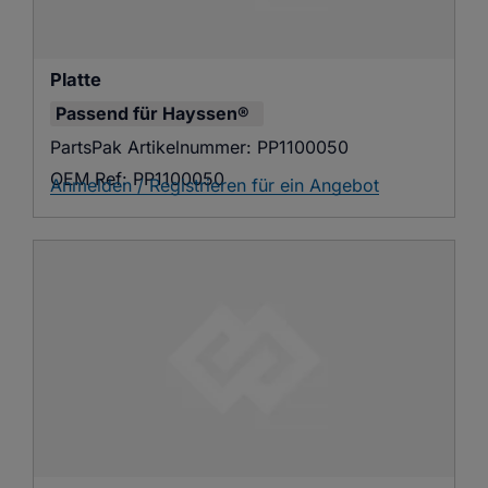
Platte
Passend für
Hayssen®
PartsPak Artikelnummer:
PP1100050
OEM Ref:
PP1100050
Anmelden / Registrieren für ein Angebot