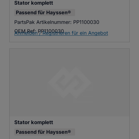
Stator komplett
Passend für
Hayssen®
PartsPak Artikelnummer:
PP1100030
OEM Ref:
PP1100030
Anmelden / Registrieren für ein Angebot
Stator komplett
Passend für
Hayssen®