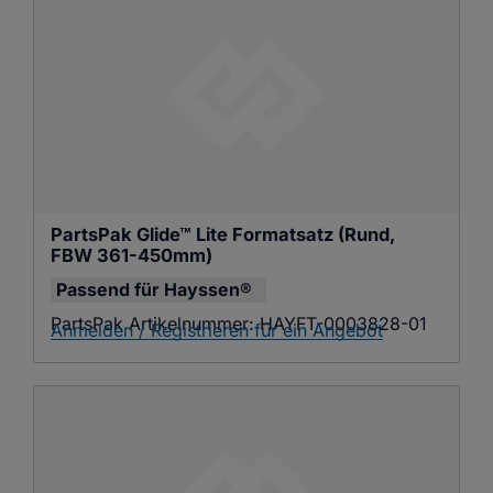
PartsPak Glide™ Lite Formatsatz (Rund, 
FBW 361-450mm)
Passend für
Hayssen®
PartsPak Artikelnummer:
HAYFT-0003828-01
Anmelden / Registrieren für ein Angebot