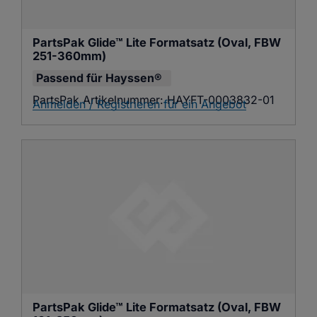
PartsPak Glide™ Lite Formatsatz (Oval, FBW 
251-360mm)
Passend für
Hayssen®
PartsPak Artikelnummer:
HAYFT-0003832-01
Anmelden / Registrieren für ein Angebot
PartsPak Glide™ Lite Formatsatz (Oval, FBW 