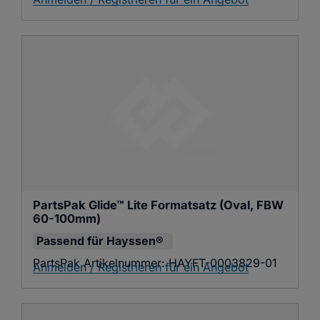
PartsPak Glide™ Lite Formatsatz (Oval, FBW 
60-100mm)
Passend für
Hayssen®
PartsPak Artikelnummer:
HAYFT-0003829-01
Anmelden / Registrieren für ein Angebot