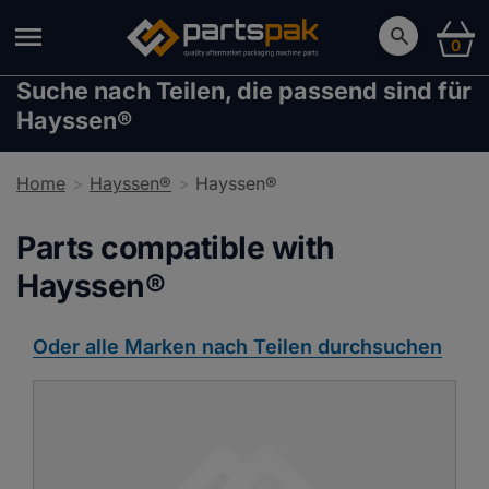
0
Suche nach Teilen, die passend sind für
Hayssen®
Home
Hayssen®
Hayssen®
Parts compatible with
Hayssen®
Oder alle Marken nach Teilen durchsuchen