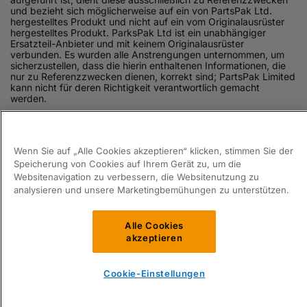
und bezieht sich möglicherweise auf ein von PartsPak Ltd.
hergestelltes Produkt und nicht auf ein vom Originalausrüster
hergestelltes Produkt. ParksPak Ltd ist ein unabhängiger
Ersatzteil-Anbieter und mit keinem Originalausrüster
verbunden. Es wurden alle Anstrengungen unternommen, um
sicherzustellen, dass die hierin enthaltenen Informationen, die
nur zu Referenzzwecken dienen, korrekt sind; PartsPak Limited
kann nicht für deren Richtigkeit verantwortlich gemacht
werden.
© Partspak
2026
Lieferbedingungen
Nachrichten
Datenschutz
AGB
Wenn Sie auf „Alle Cookies akzeptieren“ klicken, stimmen Sie der
Holen Sie sich die neuesten Abfüll- und
Speicherung von Cookies auf Ihrem Gerät zu, um die
Schlauchbeutelmaschinen der Industrie 4.0. Besuchen Sie
Websitenavigation zu verbessern, die Websitenutzung zu
www.purpakgroup.com
analysieren und unsere Marketingbemühungen zu unterstützen.
Headless CMS mit
Blaze
Anmelden / Registrieren für ein Angebo
Alle Cookies
akzeptieren
Menge
Cookie-Einstellungen
Zur Anfrage
hinzufügen