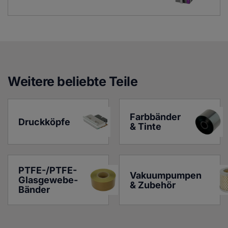
Weitere beliebte Teile
Farbbänder 
Druckköpfe
& Tinte
PTFE-/PTFE-
Vakuumpumpen 
Glasgewebe-
& Zubehör
Bänder