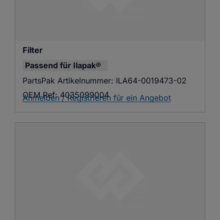
Filter
Passend für
Ilapak®
PartsPak Artikelnummer:
ILA64-0019473-02
OEM Ref:
4035099004
Anmelden / Registrieren für ein Angebot